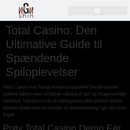
Total Casino: Den
Ultimative Guide til
Spændende
Spiloplevelser
Total Casino har hurtigt vundet popularitet blandt danske
spillere takket være sit brede udvalg af spil og brugervenlige
interface. Uanset om du er nybegynder eller erfaren spiller,
tilbyder platformen en verden af underholdning lige ved dine
fingre.
Prøv Total Casino Demo Før