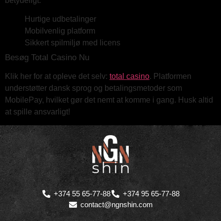
betydeligt.
Hurtige udbetalinger
Mobilvenlig platform
Sikkert spilmiljø med licens
Besøg Total Casino Nu
Klik her for at opleve det selv:
total casino
. Platformen
understøtter dansk sprog og betalingsmetoder som
MobilePay, hvilket gør det nemt at komme i gang. Husk altid
at spille ansvarligt!
+374 55 65-77-88
+374 95 65-77-88
contact@ngnshin.com