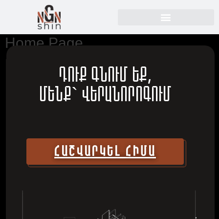
Home Page
ԴՈՒՔ ԳՆՈՒՄ ԵՔ,
ՄԵՆՔ` ՎԵՐԱՆՈՐՈԳՈՒՄ
ՀԱՇՎԱՐԿԵԼ ՀԻՄԱ