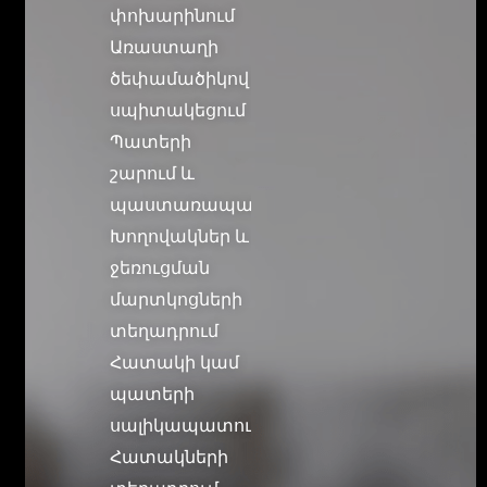
փոխարինում
Առաստաղի
ծեփամածիկով
սպիտակեցում
Պատերի
շարում և
պաստառապատում
Խողովակներ և
ջեռուցման
մարտկոցների
տեղադրում
Հատակի կամ
պատերի
սալիկապատում
Հատակների