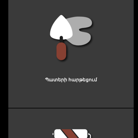
<< ПОД
ԷԼԻՏԱՐ
КЛЮЧ >>
ՎԵՐԱՆՈՐՈԳՈՒՄ
ՎԵՐԱՆՈՐՈԳՈՒՄ
Պատերի հարթեցում