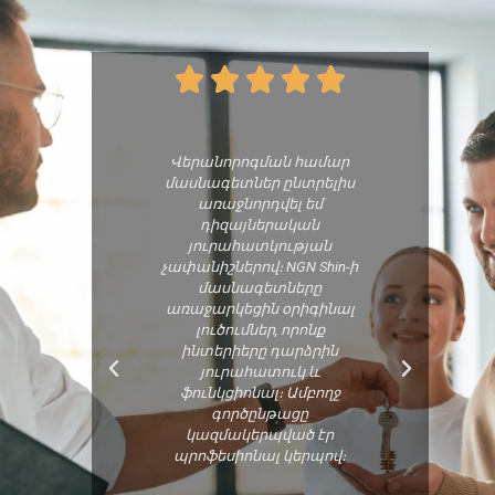





կցել եմ NGN
Վերանորոգման համար
Ինձ շտ
ւթյան հետ
մասնագետներ ընտրելիս
լոգարան
 կապիտալ
առաջնորդվել եմ
բավ
ան համար:
դիզայներական
ժամկետն
գերազանցեց
յուրահատկության
հետ համ
ելիքները։
չափանիշներով։ NGN Shin-ի
շնորհ
 որակը և
մասնագետները
արագ 
ի նկատմամբ
առաջարկեցին օրիգինալ
հատկա
ունը բարձր
լուծումներ, որոնք
աշխատան
 վրա են:
ինտերիերը դարձրին
մաք
ետները
յուրահատուկ և
մանրու
րը ավարտին
ֆունկցիոնալ։ Ամբողջ
ուշադրո
նախապես
գործընթացը
ա
նեցված
կազմակերպված էր
երում։
պրոֆեսիոնալ կերպով։
ւթյուն իմ