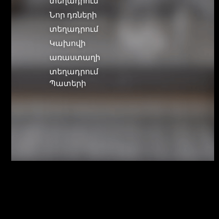
տեղադրում
Նոր դռների
տեղադրում
Կախովի
առաստաղի
տեղադրում
Պատերի
հավասարեցում
Էլեկտրական
լարերի
փոխարինում
Խողովակների
և ջեռուցման
մարտկոցների
1
ապամոնտաժում
և տեղադրում