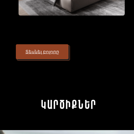
ապամոնտաժում
և տեղադրում
Շինարարական
թափոնների
հեռացում
Տեսնել բոլորը
Կարծիքներ