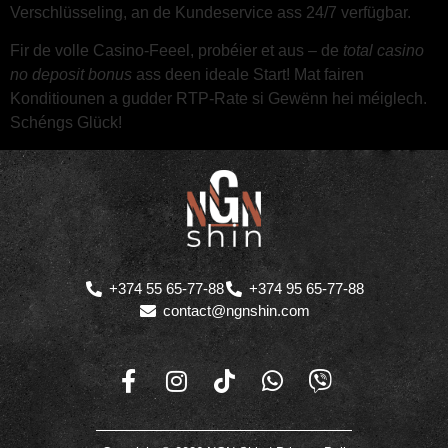
Verschlüsseling, an de Kundeservice ass 24/7 verfügbar.
Fir de volle Casino-Feeel, probéier et aus – de
total casino
no deposit bonus
ass deen ideale Start! Mat fairen
Konditiounen a gudder RTP-Rate si Gewënn hei méiglech.
Schéngs Glück!
+374 55 65-77-88
+374 95 65-77-88
contact@ngnshin.com