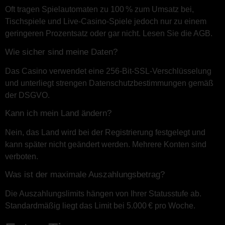
Oft tragen Spielautomaten zu 100 % zum Umsatz bei,
Tischspiele und Live-Casino-Spiele jedoch nur zu einem
geringeren Prozentsatz oder gar nicht. Lesen Sie die AGB.
Wie sicher sind meine Daten?
Das Casino verwendet eine 256-Bit-SSL-Verschlüsselung
und unterliegt strengen Datenschutzbestimmungen gemäß
der DSGVO.
Kann ich mein Land ändern?
Nein, das Land wird bei der Registrierung festgelegt und
kann später nicht geändert werden. Mehrere Konten sind
verboten.
Was ist der maximale Auszahlungsbetrag?
Die Auszahlungslimits hängen von Ihrer Statusstufe ab.
Standardmäßig liegt das Limit bei 5.000 € pro Woche.