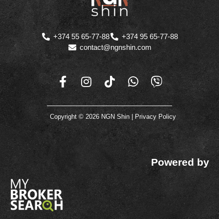
+374 55 65-77-88
+374 95 65-77-88
contact@ngnshin.com
Copyright © 2026 NGN Shin |
Privacy Policy
Powered by