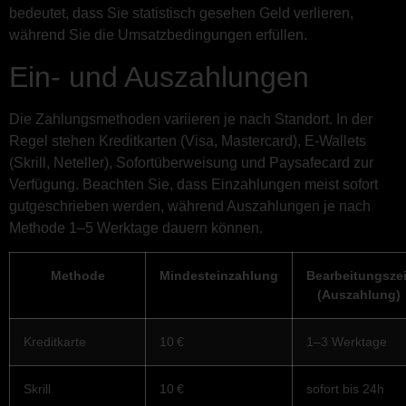
bedeutet, dass Sie statistisch gesehen Geld verlieren,
während Sie die Umsatzbedingungen erfüllen.
Ein- und Auszahlungen
Die Zahlungsmethoden variieren je nach Standort. In der
Regel stehen Kreditkarten (Visa, Mastercard), E-Wallets
(Skrill, Neteller), Sofortüberweisung und Paysafecard zur
Verfügung. Beachten Sie, dass Einzahlungen meist sofort
gutgeschrieben werden, während Auszahlungen je nach
Methode 1–5 Werktage dauern können.
Methode
Mindesteinzahlung
Bearbeitungszei
(Auszahlung)
Kreditkarte
10 €
1–3 Werktage
Skrill
10 €
sofort bis 24h