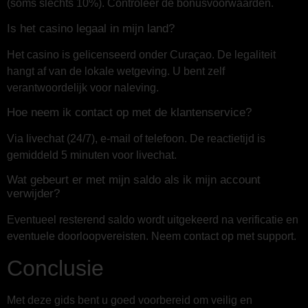
(soms slechts 10%). Controleer de bonusvoorwaarden.
Is het casino legaal in mijn land?
Het casino is gelicenseerd onder Curaçao. De legaliteit
hangt af van de lokale wetgeving. U bent zelf
verantwoordelijk voor naleving.
Hoe neem ik contact op met de klantenservice?
Via livechat (24/7), e-mail of telefoon. De reactietijd is
gemiddeld 5 minuten voor livechat.
Wat gebeurt er met mijn saldo als ik mijn account
verwijder?
Eventueel resterend saldo wordt uitgekeerd na verificatie en
eventuele doorloopvereisten. Neem contact op met support.
Conclusie
Met deze gids bent u goed voorbereid om veilig en