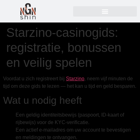
Starzino-casinogids:
registratie, bonussen
en veilig spelen
Voordat u zich registreert bij
Starzino
, neem vijf minuten de
tijd om deze gids te lezen — het kan u tijd en geld besparen.
Wat u nodig heeft
Een geldig identiteitsbewijs (paspoort, ID-kaart of
rijbewijs) voor de KYC-verificatie.
Een actief e-mailadres om uw account te bevestigen
en meldingen te ontvangen.