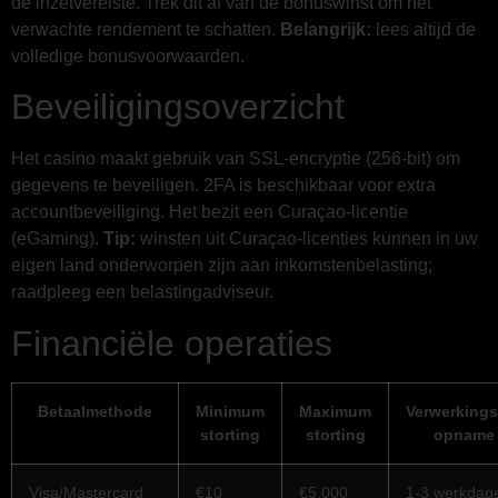
de inzetvereiste. Trek dit af van de bonuswinst om het
verwachte rendement te schatten.
Belangrijk:
lees altijd de
volledige bonusvoorwaarden.
Beveiligingsoverzicht
Het casino maakt gebruik van SSL-encryptie (256-bit) om
gegevens te beveiligen. 2FA is beschikbaar voor extra
accountbeveiliging. Het bezit een Curaçao-licentie
(eGaming).
Tip:
winsten uit Curaçao-licenties kunnen in uw
eigen land onderworpen zijn aan inkomstenbelasting;
raadpleeg een belastingadviseur.
Financiële operaties
Betaalmethode
Minimum
Maximum
Verwerkings
storting
storting
opname
Visa/Mastercard
€10
€5.000
1-3 werkdag