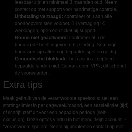
leesbaar zijn en minimaal 3 maanden oud. Neem
contact op met support voor handmatige controle.
Uitbetaling vertraagd:
controleer of u aan alle
doorloopvereisten voldoet. Bij vertraging >5
werkdagen, open een ticket bij support.
Bonus niet geactiveerd:
controleer of u de
bonuscode heeft ingevoerd bij storting. Sommige
bonussen zijn alleen op bepaalde spellen geldig.
Geografische blokkade:
het casino accepteert
bepaalde landen niet. Gebruik geen VPN; dit schendt
de voorwaarden.
Extra tips
Maak gebruik van de verantwoorde speeltools: stel een
stortingslimiet in per dag/week/maand, een sessielimiet (tijd)
of schrijf uzelf uit voor een bepaalde periode (self-
exclusion). Deze opties vindt u in het menu ‘Mijn account’ >
‘Verantwoord spelen’. Neem bij problemen contact op met