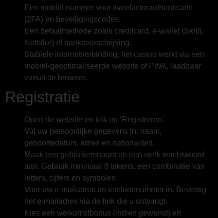
Een mobiel nummer voor tweefactorauthenticatie
(2FA) en beveiligingscodes.
Een betaalmethode zoals creditcard, e-wallet (Skrill,
Neteller) of bankoverschrijving.
Stabiele internetverbinding; het casino werkt via een
mobiel-geoptimaliseerde website of PWA, laadbaar
vanuit de browser.
Registratie
Open de website en klik op ‘Registreren’.
Vul uw persoonlijke gegevens in: naam,
geboortedatum, adres en nationaliteit.
Maak een gebruikersnaam en een sterk wachtwoord
aan. Gebruik minimaal 8 tekens, een combinatie van
letters, cijfers en symbolen.
Voer uw e-mailadres en telefoonnummer in. Bevestig
het e-mailadres via de link die u ontvangt.
Kies een welkomstbonus (indien gewenst) en