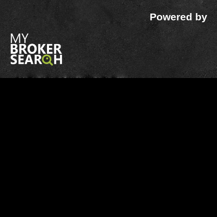
Powered by