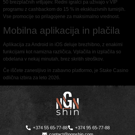
50 brezplačnih vrtljajev. Redni igralci pa uživajo v VIP
programu z cashbackom do 15 % in ekskluzivnih turnirjih.
Vse promocije so prilagojene za maksimalno vrednost.
Mobilna aplikacija in plačila
Aplikacija za Android in iOS deluje brezhibno, z enakimi
funkcijami kot namizna različica. Vplačila in izplačila so
obdelana v nekaj minutah, brez skritih stroškov.
Če iščete zanesljivo in zabavno platformo, je Stake Casino
odlična izbira za leto 2026.
+374 55 65-77-88
+374 95 65-77-88
contact@ngnshin.com