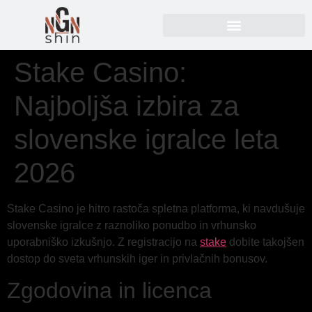
Stake Casino:
Najboljša izbira za
slovenske igralce leta
2026
Stake Casino je hitro rastoča spletna platforma, ki navdušuje
slovenske igralce z raznoliko ponudbo in vrhunsko
uporabniško izkušnjo. Z registracijo na
stake
dobite takojšen
dostop do sveta vrhunskih iger in privlačnih bonusov.
Zgodovina in licenca