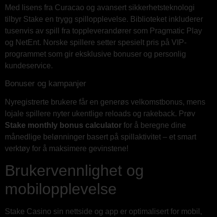
Med lisens fra Curacao og avansert sikkerhetsteknologi
tilbyr Stake en trygg spillopplevelse. Biblioteket inkluderer
tusenvis av spill fra toppleverandører som Pragmatic Play
og NetEnt. Norske spillere setter spesielt pris på VIP-
programmet som gir eksklusive bonuser og personlig
kundeservice.
Bonuser og kampanjer
Nyregistrerte brukere får en generøs velkomstbonus, mens
lojale spillere nyter ukentlige reloads og rakeback. Prøv
Stake monthly bonus calculator
for å beregne dine
månedlige belønninger basert på spillaktivitet – et smart
verktøy for å maksimere gevinstene!
Brukervennlighet og
mobilopplevelse
Stake Casino sin nettside og app er optimalisert for mobil,