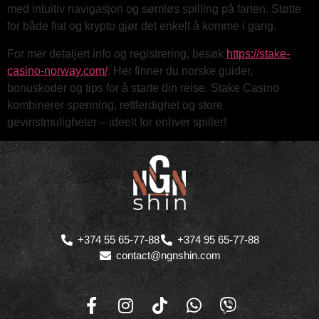
med intuitiv navigasjon og sømløs spilling på farten. Støtte
for både fiat og krypto gjør det enkelt å komme i gang.
For mer detaljert info og registrering, besøk
https://stake-
casino-norway.com/
. Her finner du norske guider,
bonuskoder og tips for å starte din reise. Stake Casino
kombinerer spenning, rettferdighet og store
gevinstmuligheter – ideelt for enhver spiller!
+374 55 65-77-88
+374 95 65-77-88
contact@ngnshin.com