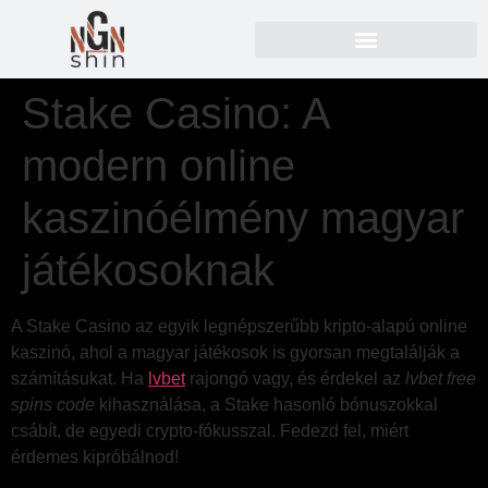
Stake Casino: A
modern online
kaszinóélmény magyar
játékosoknak
A Stake Casino az egyik legnépszerűbb kripto-alapú online
kaszinó, ahol a magyar játékosok is gyorsan megtalálják a
számításukat. Ha
lvbet
rajongó vagy, és érdekel az
lvbet free
spins code
kihasználása, a Stake hasonló bónuszokkal
csábít, de egyedi crypto-fókusszal. Fedezd fel, miért
érdemes kipróbálnod!