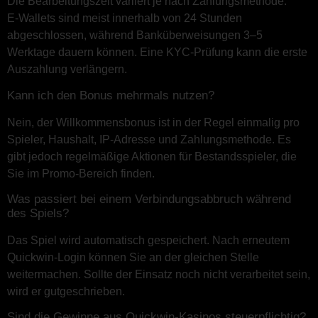
Die Bearbeitungszeit variiert je nach Zahlungsmethode.
E‑Wallets sind meist innerhalb von 24 Stunden
abgeschlossen, während Banküberweisungen 3–5
Werktage dauern können. Eine KYC‑Prüfung kann die erste
Auszahlung verlängern.
Kann ich den Bonus mehrmals nutzen?
Nein, der Willkommensbonus ist in der Regel einmalig pro
Spieler, Haushalt, IP‑Adresse und Zahlungsmethode. Es
gibt jedoch regelmäßige Aktionen für Bestandsspieler, die
Sie im Promo‑Bereich finden.
Was passiert bei einem Verbindungsabbruch während
des Spiels?
Das Spiel wird automatisch gespeichert. Nach erneutem
Quickwin-Login können Sie an der gleichen Stelle
weitermachen. Sollte der Einsatz noch nicht verarbeitet sein,
wird er gutgeschrieben.
Sind die Gewinne aus Quickwin-Kasinos steuerpflichtig?