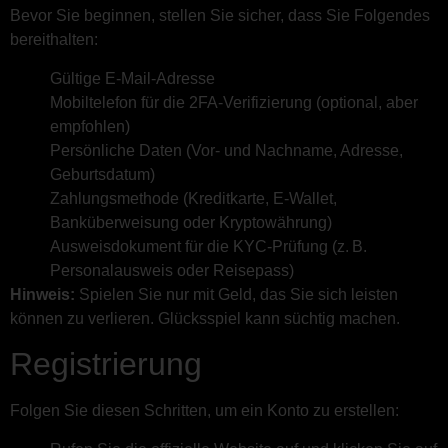
Bevor Sie beginnen, stellen Sie sicher, dass Sie Folgendes
bereithalten:
Gültige E‑Mail-Adresse
Mobiltelefon für die 2FA-Verifizierung (optional, aber
empfohlen)
Persönliche Daten (Vor‑ und Nachname, Adresse,
Geburtsdatum)
Zahlungsmethode (Kreditkarte, E‑Wallet,
Banküberweisung oder Kryptowährung)
Ausweisdokument für die KYC‑Prüfung (z. B.
Personalausweis oder Reisepass)
Hinweis:
Spielen Sie nur mit Geld, das Sie sich leisten
können zu verlieren. Glücksspiel kann süchtig machen.
Registrierung
Folgen Sie diesen Schritten, um ein Konto zu erstellen: