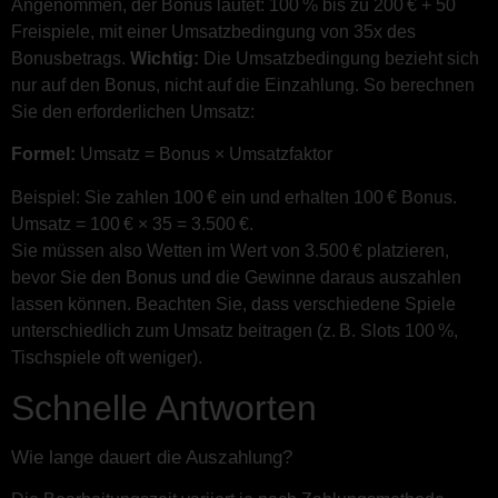
Angenommen, der Bonus lautet: 100 % bis zu 200 € + 50
Freispiele, mit einer Umsatzbedingung von 35x des
Bonusbetrags.
Wichtig:
Die Umsatzbedingung bezieht sich
nur auf den Bonus, nicht auf die Einzahlung. So berechnen
Sie den erforderlichen Umsatz:
Formel:
Umsatz = Bonus × Umsatzfaktor
Beispiel: Sie zahlen 100 € ein und erhalten 100 € Bonus.
Umsatz = 100 € × 35 = 3.500 €.
Sie müssen also Wetten im Wert von 3.500 € platzieren,
bevor Sie den Bonus und die Gewinne daraus auszahlen
lassen können. Beachten Sie, dass verschiedene Spiele
unterschiedlich zum Umsatz beitragen (z. B. Slots 100 %,
Tischspiele oft weniger).
Schnelle Antworten
Wie lange dauert die Auszahlung?