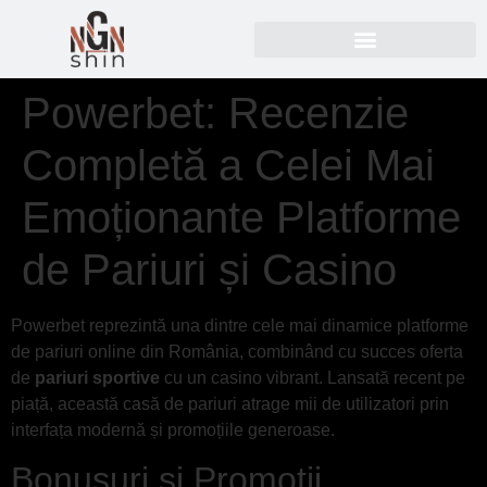
Powerbet: Recenzie
Completă a Celei Mai
Emoționante Platforme
de Pariuri și Casino
Powerbet reprezintă una dintre cele mai dinamice platforme
de pariuri online din România, combinând cu succes oferta
de
pariuri sportive
cu un casino vibrant. Lansată recent pe
piață, această casă de pariuri atrage mii de utilizatori prin
interfața modernă și promoțiile generoase.
Bonusuri și Promoții