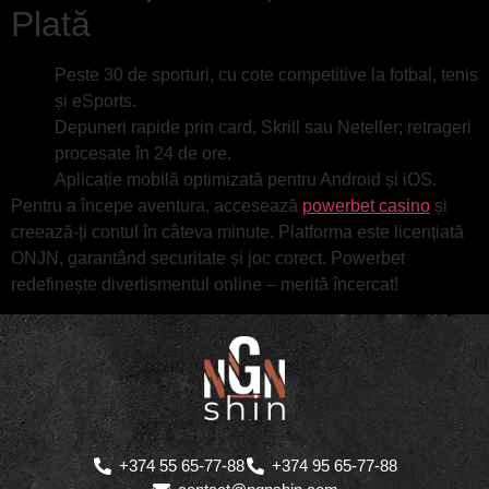
Plată
Peste 30 de sporturi, cu cote competitive la fotbal, tenis
și eSports.
Depuneri rapide prin card, Skrill sau Neteller; retrageri
procesate în 24 de ore.
Aplicație mobilă optimizată pentru Android și iOS.
Pentru a începe aventura, accesează
powerbet casino
și
creează-ți contul în câteva minute. Platforma este licențiată
ONJN, garantând securitate și joc corect. Powerbet
redefinește divertismentul online – merită încercat!
+374 55 65-77-88
+374 95 65-77-88