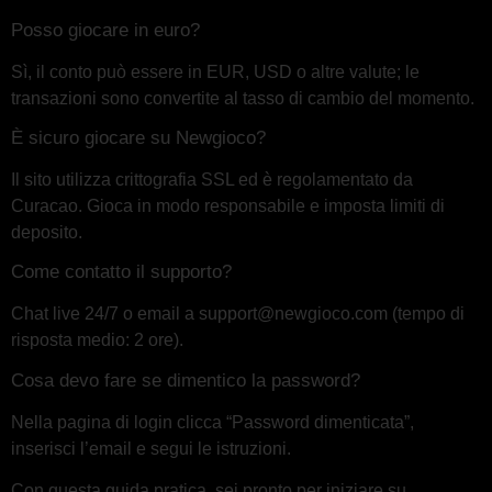
Posso giocare in euro?
Sì, il conto può essere in EUR, USD o altre valute; le
transazioni sono convertite al tasso di cambio del momento.
È sicuro giocare su Newgioco?
Il sito utilizza crittografia SSL ed è regolamentato da
Curacao. Gioca in modo responsabile e imposta limiti di
deposito.
Come contatto il supporto?
Chat live 24/7 o email a support@newgioco.com (tempo di
risposta medio: 2 ore).
Cosa devo fare se dimentico la password?
Nella pagina di login clicca “Password dimenticata”,
inserisci l’email e segui le istruzioni.
Con questa guida pratica, sei pronto per iniziare su