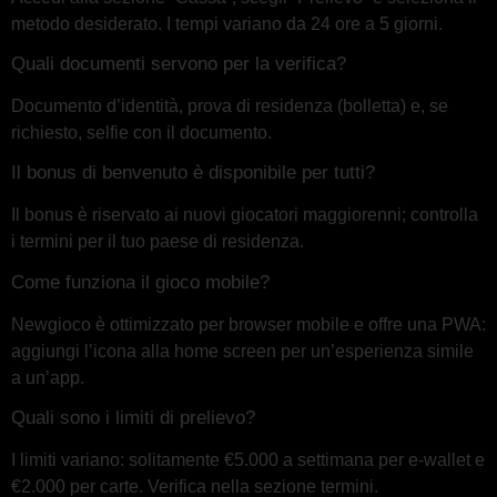
metodo desiderato. I tempi variano da 24 ore a 5 giorni.
Quali documenti servono per la verifica?
Documento d’identità, prova di residenza (bolletta) e, se
richiesto, selfie con il documento.
Il bonus di benvenuto è disponibile per tutti?
Il bonus è riservato ai nuovi giocatori maggiorenni; controlla
i termini per il tuo paese di residenza.
Come funziona il gioco mobile?
Newgioco è ottimizzato per browser mobile e offre una PWA:
aggiungi l’icona alla home screen per un’esperienza simile
a un’app.
Quali sono i limiti di prelievo?
I limiti variano: solitamente €5.000 a settimana per e-wallet e
€2.000 per carte. Verifica nella sezione termini.