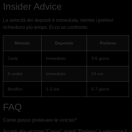
Insider Advice
La velocità dei depositi è immediata, mentre i prelievi
richiedono più tempo. Ecco un confronto:
Metodo
Deposito
Prelievo
Carte
Immediato
3-5 giorni
E-wallet
Immediato
24 ore
Bonifico
1-2 ore
5-7 giorni
FAQ
Come posso prelevare le vincite?
Accedi alla sezione “Cassa”, scegli “Prelievo” e seleziona il