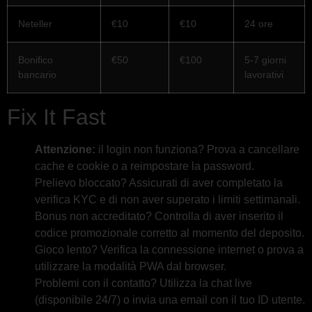
Neteller
€10
€10
24 ore
Bonifico
€50
€100
5-7 giorni
bancario
lavorativi
Fix It Fast
Attenzione:
il login non funziona? Prova a cancellare
cache e cookie o a reimpostare la password.
Prelievo bloccato? Assicurati di aver completato la
verifica KYC e di non aver superato i limiti settimanali.
Bonus non accreditato? Controlla di aver inserito il
codice promozionale corretto al momento del deposito.
Gioco lento? Verifica la connessione internet o prova a
utilizzare la modalità PWA dal browser.
Problemi con il contatto? Utilizza la chat live
(disponibile 24/7) o invia una email con il tuo ID utente.