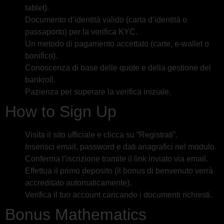
tablet).
Documento d’identità valido (carta d’identità o
passaporto) per la verifica KYC.
Un metodo di pagamento accettato (carte, e-wallet o
bonifico).
Conoscenza di base delle quote e della gestione del
bankroll.
Pazienza per superare la verifica iniziale.
How to Sign Up
Visita il sito ufficiale e clicca su “Registrati”.
Inserisci email, password e dati anagrafici nel modulo.
Conferma l’iscrizione tramite il link inviato via email.
Effettua il primo deposito (il bonus di benvenuto verrà
accreditato automaticamente).
Verifica il tuo account caricando i documenti richiesti.
Bonus Mathematics