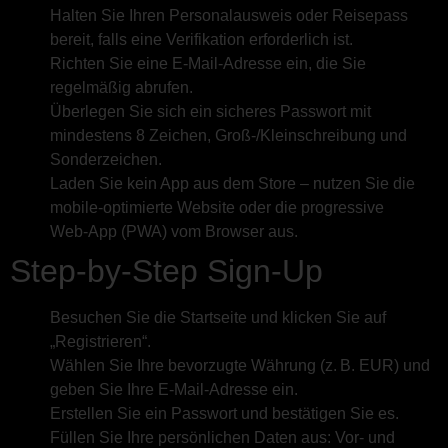
Halten Sie Ihren Personalausweis oder Reisepass
bereit, falls eine Verifikation erforderlich ist.
Richten Sie eine E‑Mail-Adresse ein, die Sie
regelmäßig abrufen.
Überlegen Sie sich ein sicheres Passwort mit
mindestens 8 Zeichen, Groß‑/Kleinschreibung und
Sonderzeichen.
Laden Sie kein App aus dem Store – nutzen Sie die
mobile-optimierte Website oder die progressive
Web‑App (PWA) vom Browser aus.
Step-by-Step Sign-Up
Besuchen Sie die Startseite und klicken Sie auf
„Registrieren“.
Wählen Sie Ihre bevorzugte Währung (z. B. EUR) und
geben Sie Ihre E‑Mail-Adresse ein.
Erstellen Sie ein Passwort und bestätigen Sie es.
Füllen Sie Ihre persönlichen Daten aus: Vor‑ und