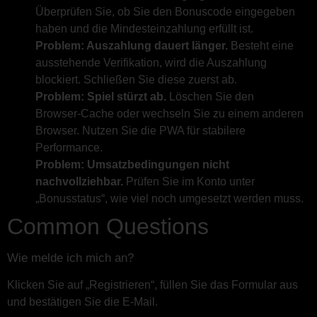
Überprüfen Sie, ob Sie den Bonuscode eingegeben
haben und die Mindesteinzahlung erfüllt ist.
Problem: Auszahlung dauert länger.
Besteht eine
ausstehende Verifikation, wird die Auszahlung
blockiert. Schließen Sie diese zuerst ab.
Problem: Spiel stürzt ab.
Löschen Sie den
Browser‑Cache oder wechseln Sie zu einem anderen
Browser. Nutzen Sie die PWA für stabilere
Performance.
Problem: Umsatzbedingungen nicht
nachvollziehbar.
Prüfen Sie im Konto unter
„Bonusstatus“, wie viel noch umgesetzt werden muss.
Common Questions
Wie melde ich mich an?
Klicken Sie auf „Registrieren“, füllen Sie das Formular aus
und bestätigen Sie die E‑Mail.