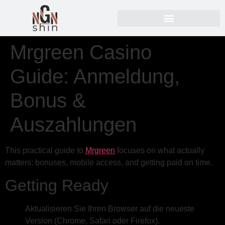
Mrgreen Casino
Guide: Anmeldung,
Bonus &
Auszahlungen
This practical guide to
Mrgreen
focuses on what actually
matters: bonuses, mobile access, and getting paid on time.
Getting Ready
Aktualisieren Sie Ihren Browser auf die neueste
Version (Chrome, Safari oder Firefox).