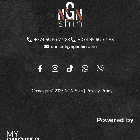
+374 55 65-77-88
+374 95 65-77-88
contact@ngnshin.com
Copyright © 2026 NGN Shin |
Privacy Policy
Powered by