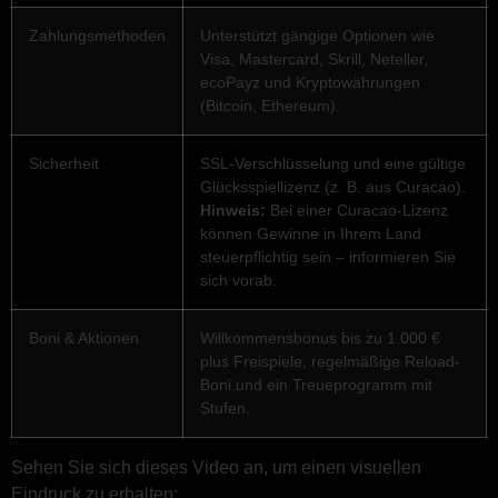
Zahlungsmethoden
Unterstützt gängige Optionen wie
Visa, Mastercard, Skrill, Neteller,
ecoPayz und Kryptowährungen
(Bitcoin, Ethereum).
Sicherheit
SSL-Verschlüsselung und eine gültige
Glücksspiellizenz (z. B. aus Curacao).
Hinweis:
Bei einer Curacao-Lizenz
können Gewinne in Ihrem Land
steuerpflichtig sein – informieren Sie
sich vorab.
Boni & Aktionen
Willkommensbonus bis zu 1.000 €
plus Freispiele, regelmäßige Reload-
Boni und ein Treueprogramm mit
Stufen.
Sehen Sie sich dieses Video an, um einen visuellen
Eindruck zu erhalten: