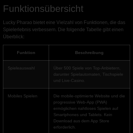
Funktionsübersicht
Lucky Pharao bietet eine Vielzahl von Funktionen, die das
Spielerlebnis verbessern. Die folgende Tabelle gibt einen
Überblick:
Funktion
Beschreibung
Spieleauswahl
Über 500 Spiele von Top-Anbietern,
darunter Spielautomaten, Tischspiele
und Live-Casino.
Mobiles Spielen
Die mobile-optimierte Website und die
progressive Web-App (PWA)
ermöglichen nahtloses Spielen auf
Smartphones und Tablets. Kein
Download aus dem App Store
erforderlich.