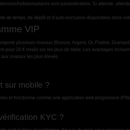
idiennes/hebdomadaires sont paramétrables. Si atteinte, attende
imite de temps, de dépôt et d’auto-exclusion disponibles dans vo
ramme VIP
mporte plusieurs niveaux (Bronze, Argent, Or, Platine, Diamant)
int pour 20 € misés sur les jeux de table. Les avantages inclue
é aux niveaux les plus élevés.
rt sur mobile ?
obiles et fonctionne comme une application web progressive (PWA
érification KYC ?
 sont lisibles et conformes. En cas de rejet, vous recevrez un e