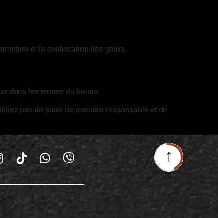
ermeture et la confiscation des gains.
clus dans les termes du bonus.
oubliez pas de jouer de manière responsable et de
↑