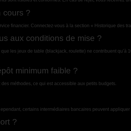
n cours ?
e service financier. Connectez-vous à la section « Historique des 
lus aux conditions de mise ?
que les jeux de table (blackjack, roulette) ne contribuent qu’à
épôt minimum faible ?
t des méthodes, ce qui est accessible aux petits budgets.
. Cependant, certains intermédiaires bancaires peuvent appliquer 
ort ?