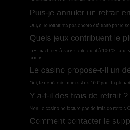
Puis-je annuler un retrait e
Oui, si le retrait n’a pas encore été traité par l
Quels jeux contribuent le p
Les machines à sous contribuent à 100 %, tandis 
bonus.
Le casino propose-t-il un d
Oui, le dépôt minimum est de 10 € pour la plupar
Y a-t-il des frais de retrait ?
Non, le casino ne facture pas de frais de retrait
Comment contacter le supp