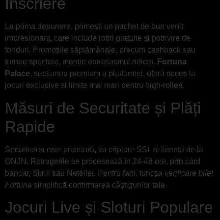
Înscriere
La prima depunere, primești un pachet de bun venit
impresionant, care include rotiri gratuite și potrivire de
fonduri. Promoțiile săptămânale, precum cashback sau
turnee speciale, mențin entuziasmul ridicat.
Fortuna
Palace
, secțiunea premium a platformei, oferă acces la
jocuri exclusive și limite mai mari pentru high-rolleri.
Măsuri de Securitate și Plăți
Rapide
Securitatea este prioritară, cu criptare SSL și licență de la
ONJN. Retragerile se procesează în 24-48 ore, prin card
bancar, Skrill sau Neteller. Pentru fani, funcția
verificare bilet
Fortuna
simplifică confirmarea câștigurilor tale.
Jocuri Live și Sloturi Populare