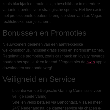
zoals blackjack en roulette zijn beschikbaar in meerdere
varianten, perfect voor strategische spelers. Het live casino,
met professionele dealers, brengt de sfeer van Las Vegas
rechtstreeks naar je scherm.
Bonussen en Promoties
Nieuwkomers genieten van een aantrekkelijke
welkomstbonus, inclusief gratis spins en stortingsmatches.
Regelmatige promoties, zoals cashback en loyalty rewards,
houden het spel leuk en lonend. Vergeet niet de
bwin
app te
downloaden voor onderweg!
Veiligheid en Service
Licentie van de Belgische Gaming Commissie voor
veilige spelervaring.
Snel en veilig betalen via Bancontact, Visa en meer.
24/7 Nederlandstalige klantenservice via chat en e-