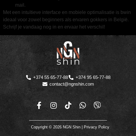
mail.
Met een intuïtieve interface en mobiele optimalisatie is bwin
ideaal voor zowel beginners als ervaren gokkers in België.
Schrijf je vandaag nog in en ervaar het verschil!
+374 55 65-77-88
+374 95 65-77-88
contact@ngnshin.com
Copyright © 2026 NGN Shin |
Privacy Policy