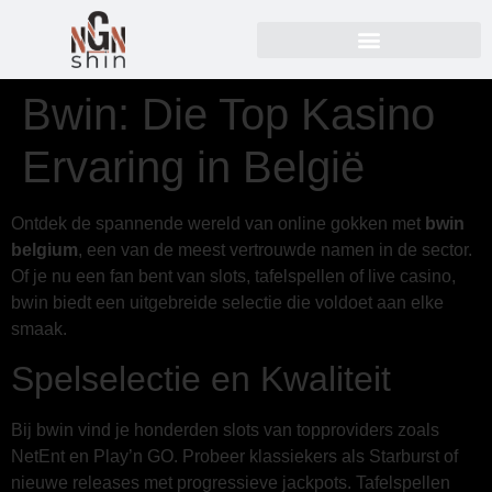
Bwin: Die Top Kasino
Ervaring in België
Ontdek de spannende wereld van online gokken met
bwin
belgium
, een van de meest vertrouwde namen in de sector.
Of je nu een fan bent van slots, tafelspellen of live casino,
bwin biedt een uitgebreide selectie die voldoet aan elke
smaak.
Spelselectie en Kwaliteit
Bij bwin vind je honderden slots van topproviders zoals
NetEnt en Play’n GO. Probeer klassiekers als Starburst of
nieuwe releases met progressieve jackpots. Tafelspellen