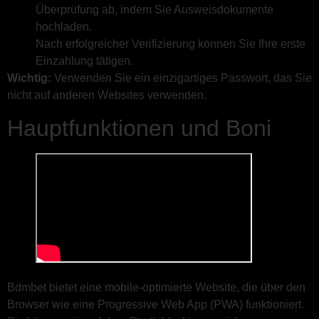
Überprüfung ab, indem Sie Ausweisdokumente
hochladen.
Nach erfolgreicher Verifizierung können Sie Ihre erste
Einzahlung tätigen.
Wichtig:
Verwenden Sie ein einzigartiges Passwort, das Sie
nicht auf anderen Websites verwenden.
Hauptfunktionen und Boni
Bdmbet bietet eine mobile-optimierte Website, die über den
Browser wie eine Progressive Web App (PWA) funktioniert.