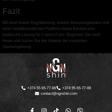
Fazit
Mit einer klaren Registrierung, soliden Bonusangeboten und
einer mobilfreundlichen Plattform bietet Bdmbet eine
praktische Lösung für Casino-Fans. Beginnen Sie noch
heute und nutzen Sie die Vorteile der modernen
Spielumgebung.
+374 55 65-77-88
+374 95 65-77-88
contact@ngnshin.com