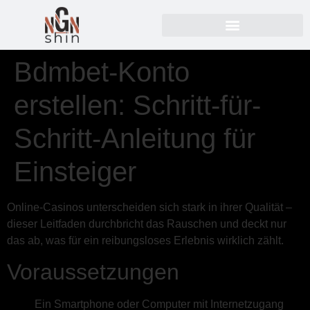
Bdmbet-Konto
erstellen: Schritt-für-
Schritt-Anleitung für
Einsteiger
Online-Casinos unterscheiden sich stark in ihrer Qualität –
dieser Leitfaden durchbricht das Rauschen und deckt nur
das ab, was für ein reibungsloses Erlebnis wirklich zählt.
Voraussetzungen
Ein Smartphone oder Computer mit Internetzugang