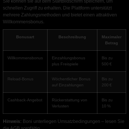
Sie können sie auf dem Startbildschirm speichern, um
schnellen Zugriff zu erhalten. Die Plattform unterstützt
mehrere Zahlungsmethoden und bietet einen attraktiven
Willkommensbonus.
Bonusart
Beschreibung
Maximaler
Betrag
Willkommensbonus
Einzahlungsbonus
Bis zu
plus Freispiele
500 €
Reload-Bonus
Wöchentlicher Bonus
Bis zu
auf Einzahlungen
200 €
Cashback-Angebot
Rückerstattung von
Bis zu
Verlusten
10 %
Hinweis:
Boni unterliegen Umsatzbedingungen – lesen Sie
die AGB sorgfältig.