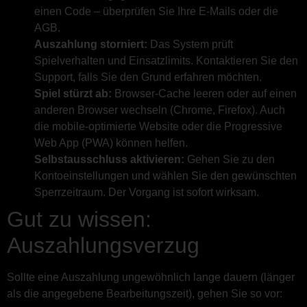
einen Code – überprüfen Sie Ihre E-Mails oder die
AGB.
Auszahlung storniert:
Das System prüft
Spielverhalten und Einsatzlimits. Kontaktieren Sie den
Support, falls Sie den Grund erfahren möchten.
Spiel stürzt ab:
Browser‑Cache leeren oder auf einen
anderen Browser wechseln (Chrome, Firefox). Auch
die mobile‑optimierte Website oder die Progressive
Web App (PWA) können helfen.
Selbstausschluss aktivieren:
Gehen Sie zu den
Kontoeinstellungen und wählen Sie den gewünschten
Sperrzeitraum. Der Vorgang ist sofort wirksam.
Gut zu wissen:
Auszahlungsverzug
Sollte eine Auszahlung ungewöhnlich lange dauern (länger
als die angegebene Bearbeitungszeit), gehen Sie so vor: