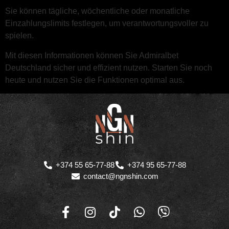
Sie können tägliche, wöchentliche oder monatliche
Einzahlungslimits festlegen, um verantwortungsvoller zu
spielen.
Mit diesen Informationen können Sie Admiralbet
Deutschland sicher und effizient nutzen. Starten Sie noch
heute und nutzen Sie die Funktionen optimal aus.
+374 55 65-77-88
+374 95 65-77-88
contact@ngnshin.com