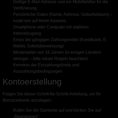
Gültige E-Mail-Adresse und ein Mobiltelefon für die
Verifizierung
Persönliche Daten (Name, Adresse, Geburtsdatum) –
exakt wie auf Ihrem Ausweis
Smartphone oder Computer mit stabilem
Internetzugang
Eines der gängigen Zahlungsmittel (Kreditkarte, E-
Wallet, Sofortüberweisung)
Mindestalter von 18 Jahren (in einigen Ländern
strenger – bitte lokale Regeln beachten)
Kenntnis der Einzahlungslimits und
Auszahlungsbedingungen
Kontoerstellung
Folgen Sie dieser Schritt-für-Schritt-Anleitung, um Ihr
Benutzerkonto anzulegen:
Rufen Sie die Startseite auf und klicken Sie auf
„Registrieren“.