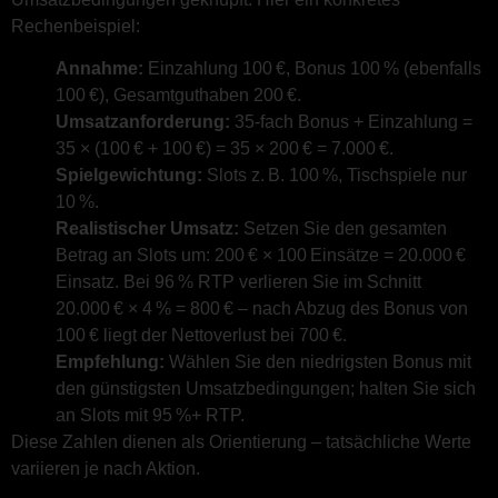
Rechenbeispiel:
Annahme:
Einzahlung 100 €, Bonus 100 % (ebenfalls
100 €), Gesamtguthaben 200 €.
Umsatzanforderung:
35‑fach Bonus + Einzahlung =
35 × (100 € + 100 €) = 35 × 200 € = 7.000 €.
Spielgewichtung:
Slots z. B. 100 %, Tischspiele nur
10 %.
Realistischer Umsatz:
Setzen Sie den gesamten
Betrag an Slots um: 200 € × 100 Einsätze = 20.000 €
Einsatz. Bei 96 % RTP verlieren Sie im Schnitt
20.000 € × 4 % = 800 € – nach Abzug des Bonus von
100 € liegt der Nettoverlust bei 700 €.
Empfehlung:
Wählen Sie den niedrigsten Bonus mit
den günstigsten Umsatzbedingungen; halten Sie sich
an Slots mit 95 %+ RTP.
Diese Zahlen dienen als Orientierung – tatsächliche Werte
variieren je nach Aktion.