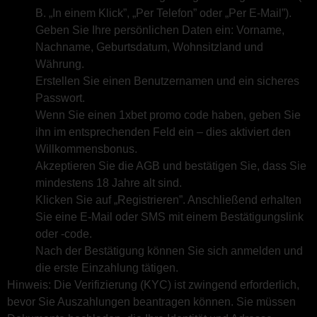
B. „In einem Klick”, „Per Telefon” oder „Per E-Mail”).
Geben Sie Ihre persönlichen Daten ein: Vorname,
Nachname, Geburtsdatum, Wohnsitzland und
Währung.
Erstellen Sie einen Benutzernamen und ein sicheres
Passwort.
Wenn Sie einen 1xbet promo code haben, geben Sie
ihn im entsprechenden Feld ein – dies aktiviert den
Willkommensbonus.
Akzeptieren Sie die AGB und bestätigen Sie, dass Sie
mindestens 18 Jahre alt sind.
Klicken Sie auf „Registrieren”. Anschließend erhalten
Sie eine E-Mail oder SMS mit einem Bestätigungslink
oder -code.
Nach der Bestätigung können Sie sich anmelden und
die erste Einzahlung tätigen.
Hinweis: Die Verifizierung (KYC) ist zwingend erforderlich,
bevor Sie Auszahlungen beantragen können. Sie müssen