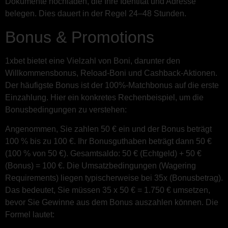
Dokumente hochladen, die Ihre Identität und Adresse
belegen. Dies dauert in der Regel 24–48 Stunden.
Bonus & Promotions
1xbet bietet eine Vielzahl von Boni, darunter den
Willkommensbonus, Reload-Boni und Cashback-Aktionen.
Der häufigste Bonus ist der 100%-Matchbonus auf die erste
Einzahlung. Hier ein konkretes Rechenbeispiel, um die
Bonusbedingungen zu verstehen:
Angenommen, Sie zahlen 50 € ein und der Bonus beträgt
100 % bis zu 100 €. Ihr Bonusguthaben beträgt dann 50 €
(100 % von 50 €). Gesamtsaldo: 50 € (Echtgeld) + 50 €
(Bonus) = 100 €. Die Umsatzbedingungen (Wagering
Requirements) liegen typischerweise bei 35x (Bonusbetrag).
Das bedeutet, Sie müssen 35 x 50 € = 1.750 € umsetzen,
bevor Sie Gewinne aus dem Bonus auszahlen können. Die
Formel lautet: