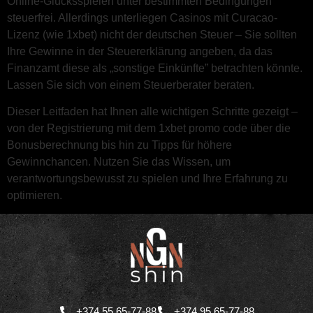
Online-Glücksspielen unter bestimmten Bedingungen
steuerfrei. Allerdings unterliegen Casinos mit Curacao-
Lizenz (wie 1xbet) nicht der deutschen Steuer – Sie sollten
Ihre Gewinne in der Steuererklärung angeben, da das
Finanzamt diese als „sonstige Einkünfte” betrachten könnte.
Lassen Sie sich von einem Steuerberater beraten.
Dieser Leitfaden hat Ihnen alle wichtigen Schritte gezeigt –
von der Registrierung mit dem 1xbet promo code über die
Bonusberechnung bis hin zu Tipps für höhere
Gewinnchancen. Nutzen Sie das Wissen, um
verantwortungsbewusst zu spielen und Ihre Erfahrung zu
optimieren.
+374 55 65-77-88
+374 95 65-77-88