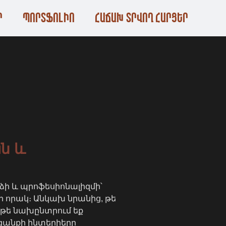
Ր
ՊՈՐՏՖՈԼԻՈ
ՀԱՃԱԽ ՏՐՎՈՂ ՀԱՐՑԵՐ
ն և
ի և պրոֆեսիոնալիզմի՝
 որակ։ Անկախ նրանից, թե
, թե նախընտրում եք
զանքի ինտերիերը