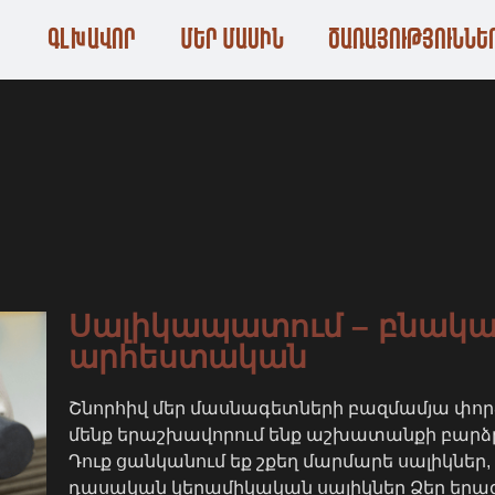
ԳԼԽԱՎՈՐ
ՄԵՐ ՄԱՍԻՆ
ԾԱՌԱՅՈՒԹՅՈՒՆՆԵ
Սալիկապատում – բնակա
արհեստական
Շնորհիվ մեր մասնագետների բազմամյա փորձ
մենք երաշխավորում ենք աշխատանքի բարձր
Դուք ցանկանում եք շքեղ մարմարե սալիկներ
դասական կերամիկական սալիկներ Ձեր երա