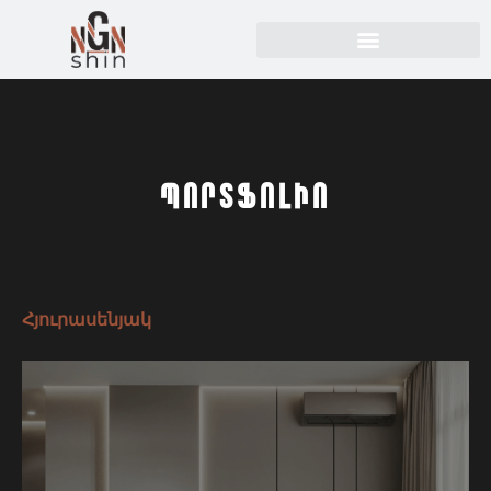
Պորտֆոլիո
Հյուրասենյակ