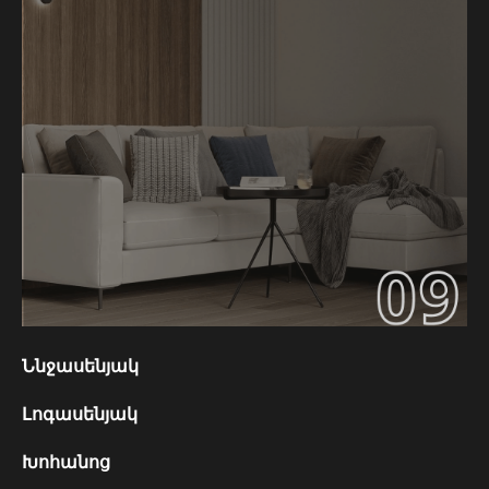
Ննջասենյակ
Լոգասենյակ
Խոհանոց